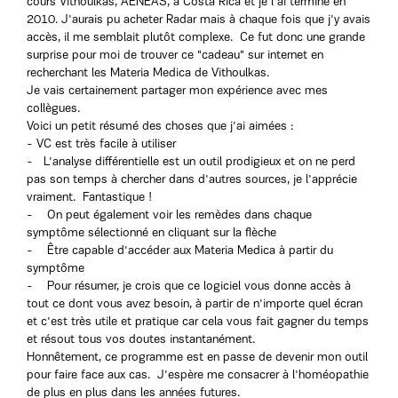
cours Vithoulkas, AENEAS, à Costa Rica et je l'ai terminé en
2010. J'aurais pu acheter Radar mais à chaque fois que j'y avais
accès, il me semblait plutôt complexe. Ce fut donc une grande
surprise pour moi de trouver ce "cadeau" sur internet en
recherchant les Materia Medica de Vithoulkas.
Je vais certainement partager mon expérience avec mes
collègues.
Voici un petit résumé des choses que j'ai aimées :
- VC est très facile à utiliser
- L'analyse différentielle est un outil prodigieux et on ne perd
pas son temps à chercher dans d'autres sources, je l'apprécie
vraiment. Fantastique !
- On peut également voir les remèdes dans chaque
symptôme sélectionné en cliquant sur la flèche
- Être capable d'accéder aux Materia Medica à partir du
symptôme
- Pour résumer, je crois que ce logiciel vous donne accès à
tout ce dont vous avez besoin, à partir de n'importe quel écran
et c'est très utile et pratique car cela vous fait gagner du temps
et résout tous vos doutes instantanément.
Honnêtement, ce programme est en passe de devenir mon outil
pour faire face aux cas. J'espère me consacrer à l'homéopathie
de plus en plus dans les années futures.