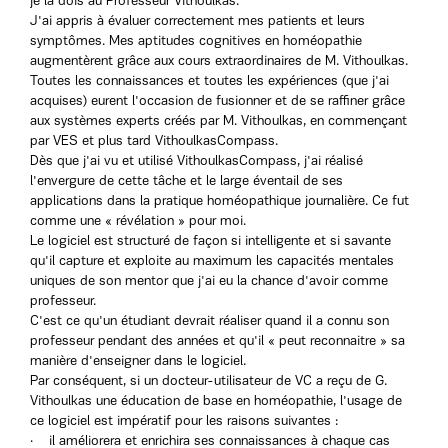
je la dois au Professeur Vithoulkas.
J'ai appris à évaluer correctement mes patients et leurs
symptômes. Mes aptitudes cognitives en homéopathie
augmentèrent grâce aux cours extraordinaires de M. Vithoulkas.
Toutes les connaissances et toutes les expériences (que j'ai
acquises) eurent l'occasion de fusionner et de se raffiner grâce
aux systèmes experts créés par M. Vithoulkas, en commençant
par VES et plus tard VithoulkasCompass.
Dès que j'ai vu et utilisé VithoulkasCompass, j'ai réalisé
l'envergure de cette tâche et le large éventail de ses
applications dans la pratique homéopathique journalière. Ce fut
comme une « révélation » pour moi.
Le logiciel est structuré de façon si intelligente et si savante
qu'il capture et exploite au maximum les capacités mentales
uniques de son mentor que j'ai eu la chance d'avoir comme
professeur.
C'est ce qu'un étudiant devrait réaliser quand il a connu son
professeur pendant des années et qu'il « peut reconnaitre » sa
manière d'enseigner dans le logiciel.
Par conséquent, si un docteur-utilisateur de VC a reçu de G.
Vithoulkas une éducation de base en homéopathie, l'usage de
ce logiciel est impératif pour les raisons suivantes :
· il améliorera et enrichira ses connaissances à chaque cas