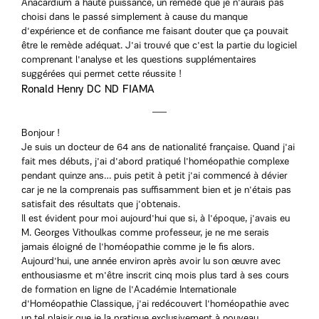
Anacardium à haute puissance, un remède que je n'aurais pas
choisi dans le passé simplement à cause du manque
d'expérience et de confiance me faisant douter que ça pouvait
être le remède adéquat. J'ai trouvé que c'est la partie du logiciel
comprenant l'analyse et les questions supplémentaires
suggérées qui permet cette réussite !
Ronald Henry DC ND FIAMA
Bonjour !
Je suis un docteur de 64 ans de nationalité française. Quand j'ai
fait mes débuts, j'ai d'abord pratiqué l'homéopathie complexe
pendant quinze ans… puis petit à petit j'ai commencé à dévier
car je ne la comprenais pas suffisamment bien et je n'étais pas
satisfait des résultats que j'obtenais.
Il est évident pour moi aujourd'hui que si, à l'époque, j'avais eu
M. Georges Vithoulkas comme professeur, je ne me serais
jamais éloigné de l'homéopathie comme je le fis alors.
Aujourd'hui, une année environ après avoir lu son œuvre avec
enthousiasme et m'être inscrit cinq mois plus tard à ses cours
de formation en ligne de l'Αcadémie Internationale
d'Ηoméopathie Classique, j'ai redécouvert l'homéopathie avec
un tel plaisir que je la pratique exclusivement à nouveau….