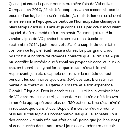
Quand j'ai entendu parler pour la première fois de Vithoulkas
Compass en 2010, j'étais très perplexe. Je ne ressentais pas le
besoin d'un logiciel supplémentaire, j'aimais tellement celui dont
je me servais à l'époque. Je pratique l'homéopathie classique à
plein temps depuis 18 ans et je connaissais par cœur mon vieux
logiciel, d'où ma rapidité à m'en servir. Pourtant j'ai testé la
version alpha de VC pendant le séminaire en Russie en
septembre 2011, juste pour voir. J'ai été surpris de constater
combien ce logiciel était facile à utiliser. Le plus grand choc
positif fut le nombre de remèdes corrects que j'ai trouvés - j'ai
pu identifier le remède que Vithoulkas proposait dans 22 sur 23
cas, en tapant les symptômes que le cas m'avait fourni.
Auparavant, je n'étais capable de trouver le remède correct
pendant les séminaires que dans 30% des cas. Bien sûr, j'ai
pensé que c'était dû au génie du maitre et à son expérience.
C'était LE logiciel. Depuis octobre 2011, j'utilise la version bêta
de VC dans ma clinique et j'ai constaté qu'il m'a aidé à trouver
le remède approprié pour plus de 350 patients. Il ne s'est révélé
infructueux que dans 7 cas. Depuis 8 mois, je n'ouvre même
plus les autres logiciels homéopathiques que j'ai achetés il y a
des années. Je suis très satisfait de VC parce que j'ai beaucoup
plus de succès dans mon travail journalier. J'adore m'asseoir