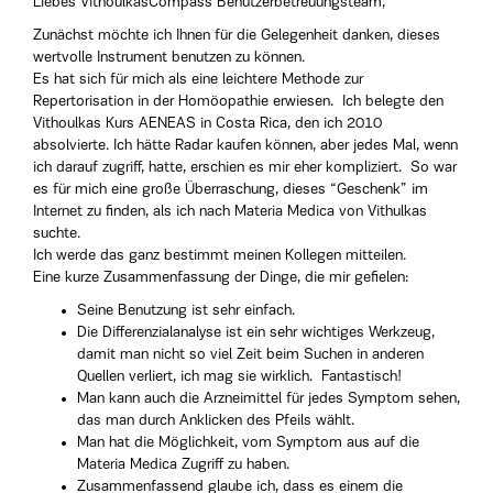
Liebes VithoulkasCompass Benutzerbetreuungsteam,
Zunächst möchte ich Ihnen für die Gelegenheit danken, dieses
wertvolle Instrument benutzen zu können.
Es hat sich für mich als eine leichtere Methode zur
Repertorisation in der Homöopathie erwiesen. Ich belegte den
Vithoulkas Kurs AENEAS in Costa Rica, den ich 2010
absolvierte. Ich hätte Radar kaufen können, aber jedes Mal, wenn
ich darauf zugriff, hatte, erschien es mir eher kompliziert. So war
es für mich eine große Überraschung, dieses “Geschenk” im
Internet zu finden, als ich nach Materia Medica von Vithulkas
suchte.
Ich werde das ganz bestimmt meinen Kollegen mitteilen.
Eine kurze Zusammenfassung der Dinge, die mir gefielen:
Seine Benutzung ist sehr einfach.
Die Differenzialanalyse ist ein sehr wichtiges Werkzeug,
damit man nicht so viel Zeit beim Suchen in anderen
Quellen verliert, ich mag sie wirklich. Fantastisch!
Man kann auch die Arzneimittel für jedes Symptom sehen,
das man durch Anklicken des Pfeils wählt.
Man hat die Möglichkeit, vom Symptom aus auf die
Materia Medica Zugriff zu haben.
Zusammenfassend glaube ich, dass es einem die