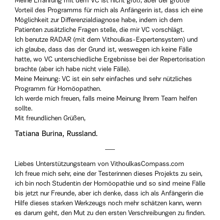
Meine Erfahrung mit dem VC ist nicht groß, aber der größte
Vorteil des Programms für mich als Anfängerin ist, dass ich eine
Möglichkeit zur Differenzialdiagnose habe, indem ich dem
Patienten zusätzliche Fragen stelle, die mir VC vorschlägt.
Ich benutze RADAR (mit dem Vithoulkas-Expertensystem) und
ich glaube, dass das der Grund ist, weswegen ich keine Fälle
hatte, wo VC unterschiedliche Ergebnisse bei der Repertorisation
brachte (aber ich habe nicht viele Fälle).
Meine Meinung: VC ist ein sehr einfaches und sehr nützliches
Programm für Homöopathen.
Ich werde mich freuen, falls meine Meinung Ihrem Team helfen
sollte.
Mit freundlichen Grüßen,
Tatiana Burina, Russland.
Liebes Unterstützungsteam von VithoulkasCompass.com
Ich freue mich sehr, eine der Testerinnen dieses Projekts zu sein,
ich bin noch Studentin der Homöopathie und so sind meine Fälle
bis jetzt nur Freunde, aber ich denke, dass ich als Anfängerin die
Hilfe dieses starken Werkzeugs noch mehr schätzen kann, wenn
es darum geht, den Mut zu den ersten Verschreibungen zu finden.