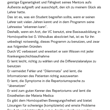
geistige Eigenartigkeit und Fähigkeit seines Mentors aufs
Äußerste aufgreift und ausschöpft, den ich zu meinem Glück als
Lehrer hatte.
Das ist es, was ein Student begreifen sollte, wenn er seinen
Lehrer seit vielen Jahren kennt und in dem Programm seine
Lehrweise “erkennen kann”.
Deshalb, wenn ein Arzt, der VC benutzt, eine Basisausbildung in
Homöopathie bei G. Vithoulkas absolviert hat, ist es für ihn
unbedingt notwendig, dieses Programm zu benutzen, und zwar
aus folgenden Gründen:
Durch VC verbessert und erweitert er sein Wissen mit jeder
Krankengeschichteaufnahme
Er lernt leicht, richtig zu wählen und die Differenzialanalyse zu
benutzen
Er vermeidet Fehler und “Dilemmata” und lernt, die
Informationen des Patienten richtig auszuwerten
Er lernt, die Symptome in die Repertoriumsprache zu
“übersetzen”
Er wird zum guten Kenner des Repertoriums und lernt die
Einzelheiten der Materia Medica
Es gibt dem Homöopathen Bewegungsfreiheit und bietet
Lösungen für schwierige [komplizierte] und ernste Probleme