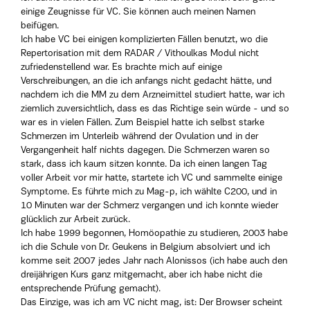
einige Zeugnisse für VC. Sie können auch meinen Namen
beifügen.
Ich habe VC bei einigen komplizierten Fällen benutzt, wo die
Repertorisation mit dem RADAR / Vithoulkas Modul nicht
zufriedenstellend war. Es brachte mich auf einige
Verschreibungen, an die ich anfangs nicht gedacht hätte, und
nachdem ich die MM zu dem Arzneimittel studiert hatte, war ich
ziemlich zuversichtlich, dass es das Richtige sein würde - und so
war es in vielen Fällen. Zum Beispiel hatte ich selbst starke
Schmerzen im Unterleib während der Ovulation und in der
Vergangenheit half nichts dagegen. Die Schmerzen waren so
stark, dass ich kaum sitzen konnte. Da ich einen langen Tag
voller Arbeit vor mir hatte, startete ich VC und sammelte einige
Symptome. Es führte mich zu Mag-p, ich wählte C200, und in
10 Minuten war der Schmerz vergangen und ich konnte wieder
glücklich zur Arbeit zurück.
Ich habe 1999 begonnen, Homöopathie zu studieren, 2003 habe
ich die Schule von Dr. Geukens in Belgium absolviert und ich
komme seit 2007 jedes Jahr nach Alonissos (ich habe auch den
dreijährigen Kurs ganz mitgemacht, aber ich habe nicht die
entsprechende Prüfung gemacht).
Das Einzige, was ich am VC nicht mag, ist: Der Browser scheint