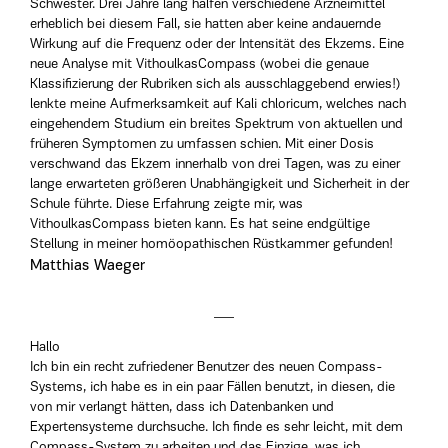
Schwester. Drei Jahre lang halfen verschiedene Arzneimittel
erheblich bei diesem Fall, sie hatten aber keine andauernde
Wirkung auf die Frequenz oder der Intensität des Ekzems. Eine
neue Analyse mit VithoulkasCompass (wobei die genaue
Klassifizierung der Rubriken sich als ausschlaggebend erwies!)
lenkte meine Aufmerksamkeit auf Kali chloricum, welches nach
eingehendem Studium ein breites Spektrum von aktuellen und
früheren Symptomen zu umfassen schien. Mit einer Dosis
verschwand das Ekzem innerhalb von drei Tagen, was zu einer
lange erwarteten größeren Unabhängigkeit und Sicherheit in der
Schule führte. Diese Erfahrung zeigte mir, was
VithoulkasCompass bieten kann. Es hat seine endgültige
Stellung in meiner homöopathischen Rüstkammer gefunden!
Matthias Waeger
Hallo
Ich bin ein recht zufriedener Benutzer des neuen Compass-
Systems, ich habe es in ein paar Fällen benutzt, in diesen, die
von mir verlangt hätten, dass ich Datenbanken und
Expertensysteme durchsuche. Ich finde es sehr leicht, mit dem
Compass-System zu arbeiten und das Einzige, was ich