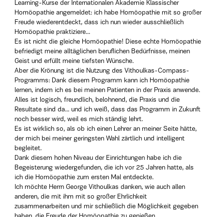
Learning-Kurse der Internationalen Akademie Klassischer
Homöopathie angemeldet: ich habe Homöopathie mit so großer
Freude wiederentdeckt, dass ich nun wieder ausschließlich
Homöopathie praktiziere...
Es ist nicht die gleiche Homöopathie! Diese echte Homöopathie
befriedigt meine alltäglichen beruflichen Bedürfnisse, meinen
Geist und erfüllt meine tiefsten Wünsche.
Aber die Krönung ist die Nutzung des Vithoulkas-Compass-
Programms: Dank diesem Programm kann ich Homöopathie
lernen, indem ich es bei meinen Patienten in der Praxis anwende.
Alles ist logisch, freundlich, belohnend, die Praxis und die
Resultate sind da... und ich weiß, dass das Programm in Zukunft
noch besser wird, weil es mich ständig lehrt.
Es ist wirklich so, als ob ich einen Lehrer an meiner Seite hätte,
der mich bei meiner geringsten Wahl zärtlich und intelligent
begleitet.
Dank diesem hohen Niveau der Einrichtungen habe ich die
Begeisterung wiedergefunden, die ich vor 25 Jahren hatte, als
ich die Homöopathie zum ersten Mal entdeckte.
Ich möchte Herrn George Vithoulkas danken, wie auch allen
anderen, die mit ihm mit so großer Ehrlichkeit
zusammenarbeiten und mir schließlich die Möglichkeit gegeben
haben, die Freude der Homöopathie zu genießen.