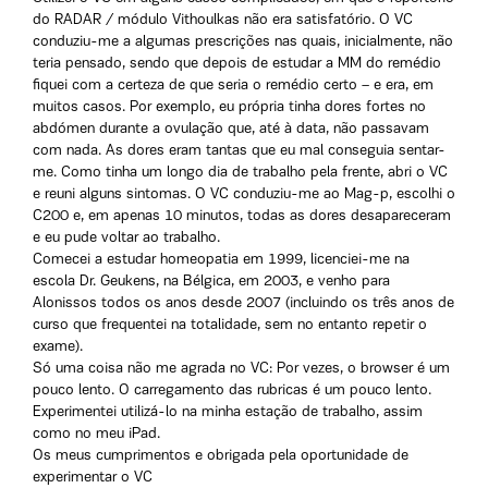
do RADAR / módulo Vithoulkas não era satisfatório. O VC
conduziu-me a algumas prescrições nas quais, inicialmente, não
teria pensado, sendo que depois de estudar a MM do remédio
fiquei com a certeza de que seria o remédio certo – e era, em
muitos casos. Por exemplo, eu própria tinha dores fortes no
abdómen durante a ovulação que, até à data, não passavam
com nada. As dores eram tantas que eu mal conseguia sentar-
me. Como tinha um longo dia de trabalho pela frente, abri o VC
e reuni alguns sintomas. O VC conduziu-me ao Mag-p, escolhi o
C200 e, em apenas 10 minutos, todas as dores desapareceram
e eu pude voltar ao trabalho.
Comecei a estudar homeopatia em 1999, licenciei-me na
escola Dr. Geukens, na Bélgica, em 2003, e venho para
Alonissos todos os anos desde 2007 (incluindo os três anos de
curso que frequentei na totalidade, sem no entanto repetir o
exame).
Só uma coisa não me agrada no VC: Por vezes, o browser é um
pouco lento. O carregamento das rubricas é um pouco lento.
Experimentei utilizá-lo na minha estação de trabalho, assim
como no meu iPad.
Os meus cumprimentos e obrigada pela oportunidade de
experimentar o VC