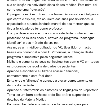
apercebi-me da magnitude desta tarefa e do largo espectro da
sua aplicação na actividade diária de um médico. Para mim, foi
como que uma "revelação".
O programa está estruturado de forma tão sensata e inteligente
que capta e explora, até ao limite das suas possibilidades, a
capacidade e a particularidade mental do seu mentor, que eu
tive a felicidade de ter como professor.
É o que deve acontecer quando um estudante conhece o seu
professor há muitos anos e, através do programa, "consegue
identificar" o seu método de ensino.
Assim, se um médico-utilizador do VC, tiver tido formação
básica em homeopatia com G. Vithoulkas, a utilização deste
programa é imperativa pelas seguintes razões:
Melhora e aumenta os seus conhecimentos com o VC em todos
os processos de recolha de dados de pacientes
Aprende a escolher e a utilizar a análise diferencial,
correctamente e com facilidade
Evita erros e "dilemas" e aprende a avaliar correctamente os
dados do paciente
Aprende a "interpretar" os sintomas na linguagem do Reportório
Torna-se um bom conhecedor do Reportório e aprende os
detalhes da Materia Medica
Dá maior liberdade aos médicos e fornece soluções para