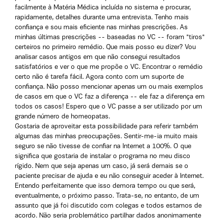
facilmente à Matéria Médica incluída no sistema e procurar,
rapidamente, detalhes durante uma entrevista. Tenho mais
confiança e sou mais eficiente nas minhas prescrições. As
minhas últimas prescrições -- baseadas no VC -- foram "tiros"
certeiros no primeiro remédio. Que mais posso eu dizer? Vou
analisar casos antigos em que não consegui resultados
satisfatórios e ver o que me propõe o VC. Encontrar o remédio
certo não é tarefa fácil. Agora conto com um suporte de
confiança. Não posso mencionar apenas um ou mais exemplos
de casos em que o VC faz a diferença -- ele faz a diferença em
todos os casos! Espero que o VC passe a ser utilizado por um
grande número de homeopatas.
Gostaria de aproveitar esta possibilidade para referir também
algumas das minhas preocupações. Sentir-me-ia muito mais
seguro se não tivesse de confiar na Internet a 100%. O que
significa que gostaria de instalar o programa no meu disco
rígido. Nem que seja apenas um caso, já será demais se o
paciente precisar de ajuda e eu não conseguir aceder à Internet.
Entendo perfeitamente que isso demora tempo ou que será,
eventualmente, o próximo passo. Trata-se, no entanto, de um
assunto que já foi discutido com colegas e todos estamos de
acordo. Não seria problemático partilhar dados anonimamente