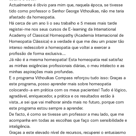
Actualmente é óbvio para mim que, naquela época, se tivesse
tido como professor o Senhor George Vithoulkas, não me teria
afastado da homeopatia.
Há cerca de um ano li o seu trabalho e 5 meses mais tarde
registei-me nos seus cursos de E-learning da International
Academy of Classical Homeopathy (Academia Internacional de
Homeopatia Clássica) e a verdade é que me deu um prazer tão
intenso redescobrir a homeopatia que voltei a exercer a
profissão de forma exclusiva….
Já não é a mesma homeopatia! Esta homeopatia real satisfaz
as minhas exigências profissionais diárias, o meu intelecto e as
minhas aspirações mais profundas.
E o programa Vithoulkas Compass reforçou tudo isso: Graças a
este programa, posso aprender mais sobre homeopatia
colocando-a em prática com os meus pacientes! Tudo é lógico,
agradável, enriquecedor, a prática e os resultados estão à
vista…e sei que vai melhorar ainda mais no futuro, porque com
este programa estou sempre a aprender.
De facto, é como se tivesse um professor a meu lado, que me
acompanha em todas as escolhas que faço com sensibilidade e
inteligência.
Graças a este elevado nível de recursos, recuperei o entusiasmo