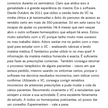
correctos durante os seminários. Claro que atribui isso à
genialidade e à grande experiência do mestre. Era o software.
Desde Outubro de 2011 que utilizo a versão beta do VC na
minha clínica e já testemunhei o êxito do percurso de acesso ao
remédio certo em mais de 350 pacientes. Só em sete casos fui
incapaz de ajudar os pacientes. Há 8 meses que nem sequer
abro o outro software homeopático que adquiri há anos. Estou
muito satisfeito com o VC porque tenho muito mais sucesso
no meu trabalho diário. Adoro sentar-me no jardim com o meu
ipad para estudar com o VC - analisando rubricas e lendo
matéria médica. É fantástico poder utilizá-lo no meu ipad! A
informação da matéria médica fornecida é exacta. É suficiente
para fazer as prescrições correctas. Também consegui retomar
o processo terapêutico de alguns pacientes - casos em que
estava perdido, mesmo usando os sintomas certos, porque o
software me devolvia resultados incorrectos, sem indicar como
confirmar. Utilizando o VC, consegui corrigir remédios
incorrectos de anteriores prescrições e pude mudar a vida de
vários pacientes. Recomendo vivamente o VC a estudantes que
estejam a iniciar a sua actividade. É uma excelente ferramenta
de estudo. A todos os homeopatas praticantes, só posso dar
um conselho: Experimentem - vale a pena.