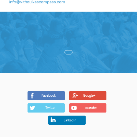
info@vithoulkascompass.com