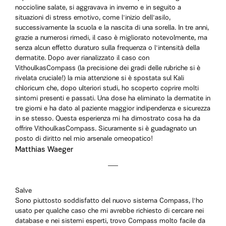
noccioline salate, si aggravava in inverno e in seguito a
situazioni di stress emotivo, come l'inizio dell'asilo,
successivamente la scuola e la nascita di una sorella. In tre anni,
grazie a numerosi rimedi, il caso è migliorato notevolmente, ma
senza alcun effetto duraturo sulla frequenza o l'intensità della
dermatite. Dopo aver rianalizzato il caso con
VithoulkasCompass (la precisione dei gradi delle rubriche si è
rivelata cruciale!) la mia attenzione si è spostata sul Kali
chloricum che, dopo ulteriori studi, ho scoperto coprire molti
sintomi presenti e passati. Una dose ha eliminato la dermatite in
tre giorni e ha dato al paziente maggior indipendenza e sicurezza
in se stesso. Questa esperienza mi ha dimostrato cosa ha da
offrire VithoulkasCompass. Sicuramente si è guadagnato un
posto di diritto nel mio arsenale omeopatico!
Matthias Waeger
Salve
Sono piuttosto soddisfatto del nuovo sistema Compass, l'ho
usato per qualche caso che mi avrebbe richiesto di cercare nei
database e nei sistemi esperti, trovo Compass molto facile da