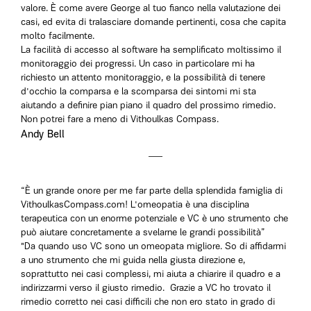
valore. È come avere George al tuo fianco nella valutazione dei
casi, ed evita di tralasciare domande pertinenti, cosa che capita
molto facilmente.
La facilità di accesso al software ha semplificato moltissimo il
monitoraggio dei progressi. Un caso in particolare mi ha
richiesto un attento monitoraggio, e la possibilità di tenere
d'occhio la comparsa e la scomparsa dei sintomi mi sta
aiutando a definire pian piano il quadro del prossimo rimedio.
Non potrei fare a meno di Vithoulkas Compass.
Andy Bell
“È un grande onore per me far parte della splendida famiglia di
VithoulkasCompass.com! L'omeopatia è una disciplina
terapeutica con un enorme potenziale e VC è uno strumento che
può aiutare concretamente a svelarne le grandi possibilità”
"Da quando uso VC sono un omeopata migliore. So di affidarmi
a uno strumento che mi guida nella giusta direzione e,
soprattutto nei casi complessi, mi aiuta a chiarire il quadro e a
indirizzarmi verso il giusto rimedio. Grazie a VC ho trovato il
rimedio corretto nei casi difficili che non ero stato in grado di