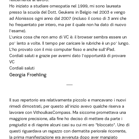
felicemente al lavoro.
Ho iniziato a studiare omeopatia nel 1999, mi sono laureata
presso la scuola del Dott. Geukens in Belgio nel 2003 e vengo
ad Alonissos ogni anno dal 2007 (incluso il corso di 3 anni che
ho frequentato per intero, ma per il quale non ha dato di nuovo
l'esame).
L'unica cosa che non amo di VC è: il browser sembra essere un
po' lento a volte. Il tempo per caricare le rubriche è un po' lungo.
L'ho provato con il mio computer fisso e anche sull'iPad.
Cordiali saluti e grazie per avermi dato l'opportunità di provare
VC
Cordiali saluti
Georgia Froehling
Il suo repertorio era relativamente piccolo e mancavano i nuovi
rimedi dimostrati, per questo all'inizio avevo qualche riserva a
lavorare con VithoulkasCompass. Ma siccome prometteva una
maggiore precisione, alla fine ho deciso di mettere da parte i
pregiudizi e di riaprire alcuni casi su cui mi ero "bloccato". Uno di
questi riguardava un ragazzo con dermatite periorale ricorrente,
la prima manifestazione era avvenuta dopo aver mangiato