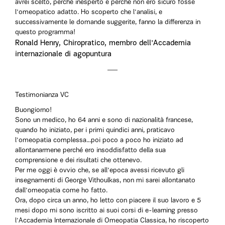
avrei scelto, perché inesperto e perché non ero sicuro fosse
l'omeopatico adatto. Ho scoperto che l'analisi, e
successivamente le domande suggerite, fanno la differenza in
questo programma!
Ronald Henry, Chiropratico, membro dell'Accademia
internazionale di agopuntura
Testimonianza VC
Buongiorno!
Sono un medico, ho 64 anni e sono di nazionalità francese,
quando ho iniziato, per i primi quindici anni, praticavo
l'omeopatia complessa...poi poco a poco ho iniziato ad
allontanarmene perché ero insoddisfatto della sua
comprensione e dei risultati che ottenevo.
Per me oggi è ovvio che, se all'epoca avessi ricevuto gli
insegnamenti di George Vithoulkas, non mi sarei allontanato
dall'omeopatia come ho fatto.
Ora, dopo circa un anno, ho letto con piacere il suo lavoro e 5
mesi dopo mi sono iscritto ai suoi corsi di e-learning presso
l'Accademia Internazionale di Omeopatia Classica, ho riscoperto