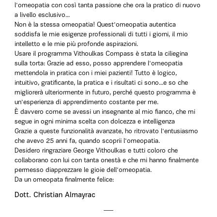
l'omeopatia con così tanta passione che ora la pratico di nuovo
a livello esclusivo...
Non è la stessa omeopatia! Quest'omeopatia autentica
soddisfa le mie esigenze professionali di tutti i giorni, il mio
intelletto e le mie più profonde aspirazioni.
Usare il programma Vithoulkas Compass è stata la ciliegina
sulla torta: Grazie ad esso, posso apprendere l'omeopatia
mettendola in pratica con i miei pazienti! Tutto è logico,
intuitivo, gratificante, la pratica e i risultati ci sono...e so che
migliorerà ulteriormente in futuro, perché questo programma è
un'esperienza di apprendimento costante per me.
È davvero come se avessi un insegnante al mio fianco, che mi
segue in ogni minima scelta con dolcezza e intelligenza
Grazie a queste funzionalità avanzate, ho ritrovato l'entusiasmo
che avevo 25 anni fa, quando scoprii l'omeopatia.
Desidero ringraziare George Vithoulkas e tutti coloro che
collaborano con lui con tanta onestà e che mi hanno finalmente
permesso di
apprezzare le gioie dell'omeopatia.
Da un omeopata finalmente felice:
Dott. Christian Almayrac