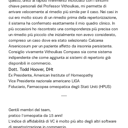
questo, unito al rapido riferimento incrociato con i sintomi
chiave personali del Professor Vithoulkas, mi permette di
arrivare velocemente al rimedio più simile per il caso. Nei casi in
cui ero molto sicuro di un rimedio prima della repertorizzazione,
il sistema ha confermato esattamente il mio quadro clinico. In
più occasioni ho riscontrato una corrispondenza più precisa con
un rimedio più piccolo che inizialmente non avevo considerato,
compreso un caso dove era stato selezionato Calcarea
Arsenicosum per un paziente affetto da insonnia persistente.
Consiglio vivamente Vithoulkas Compass sia come sistema
indipendente che come aggiunta ai sistemi di repertorio già
disponibili in commercio.
Dott. Todd Hoover, DHt
Ex Presidente, American Institute of Homeopathy
Vice Presidente nazionale americano LIGA
Fiduciario, Farmacopea omeopatica degli Stati Uniti (HPUS)
Gentili membri del team,
pratico l'omeopatia da 15 anni!
L'indice di affidabilità di VC è molto più alto degli altri software
di repertorizzazione in commercio.