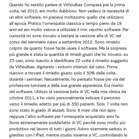
Quando ho sentito parlare di Vithoulkas Compass per la prima
volta, nel 2010, ero molto dubbioso. Non vedevo la necessità di
un altro software, mi piaceva moltissimo quello che utilizzavo
all'epoca. Pratico l'omeopatia classica a tempo pieno da 18
anni ed ero molto veloce a utilizzare il mio vecchio software. Per
curiosità mi sono trovato a testare la versione alfa di VC nel
corso del seminario russo a settembre 2012. Sono rimasto
colpito da quanto fosse facile usare il software. Ma la sorpresa
più grande è stata la quantità di rimedi giusti che ho trovato: su
23 casi, sono riuscito a identificare 22 volte il rimedio suggerito
da Vithoulkas, digitando i sintomi ottenuti dal caso. Prima
riuscivo a trovare il rimedio giusto solo il 30% delle volte,
durante i seminari. Naturalmente, ho pensato fosse per via del
professore luminare e della sua grande esperienza. Era merito
del software. Utilizzo la versione beta di VC nella mia clinica da
ottobre 2011, e ho visto personalmente indicare il percorso
verso il rimedio adatto per più di 350 pazienti. Solo 7 volte non
sono stato in grado di aiutarli. Sono 8 mesi che non apro
neppure l'altro software per l'omeopatia acquistato anni fa.
Sono estremamente soddisfatto di VC perché sono molto più
produttivo nel lavoro di tutti i giorni. Adoro starmene seduto in
giardino con l'iPad, mentre studio insieme a VC, controllando le