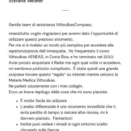
Stefanie Weidner
Gentile team di assistenza VithoulkasCompass,
innanzitutto voglio ringraziarvi per avermi dato l'opportunità di
utilizzare questo prezioso strumento.
Per me si è rivelato un modo più semplice per accedere alla
repertorizzazione dell'omeopatia. Ho frequentato il corso
Vithoulkas AENEAS, in Costa Rica, e ho terminato nel 2010.
Avrei potuto acquistare il Radar ma ogni qual volta vi accedevo,
mi sembrava piuttosto complicato. È stata quindi una grande
sorpresa trovare questo "regalo" su internet mentre cercavo la
Materia Medica Vithoulkas.
Ne parlerò sicuramente con i miei colleghi.
Ecco un breve riepilogo delle cose che mi sono piaciute:
È molto facile da utilizzare
L'analisi differenziale è uno strumento incredibile che ti
evita perdite di tempo a cercare altre risorse, mi è
davvero piaciuto. Fantastico!
Inoltre puoi vedere i rimedi in ogni sintomo scelto
cliccando sulla freccia