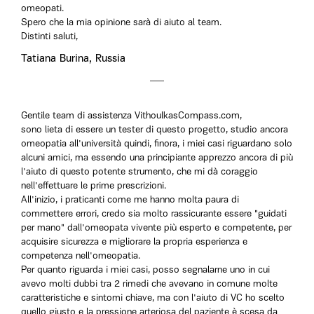
omeopati.
Spero che la mia opinione sarà di aiuto al team.
Distinti saluti,
Tatiana Burina, Russia
Gentile team di assistenza VithoulkasCompass.com,
sono lieta di essere un tester di questo progetto, studio ancora
omeopatia all'università quindi, finora, i miei casi riguardano solo
alcuni amici, ma essendo una principiante apprezzo ancora di più
l'aiuto di questo potente strumento, che mi dà coraggio
nell'effettuare le prime prescrizioni.
All'inizio, i praticanti come me hanno molta paura di
commettere errori, credo sia molto rassicurante essere "guidati
per mano" dall'omeopata vivente più esperto e competente, per
acquisire sicurezza e migliorare la propria esperienza e
competenza nell'omeopatia.
Per quanto riguarda i miei casi, posso segnalarne uno in cui
avevo molti dubbi tra 2 rimedi che avevano in comune molte
caratteristiche e sintomi chiave, ma con l'aiuto di VC ho scelto
quello giusto e la pressione arteriosa del paziente è scesa da