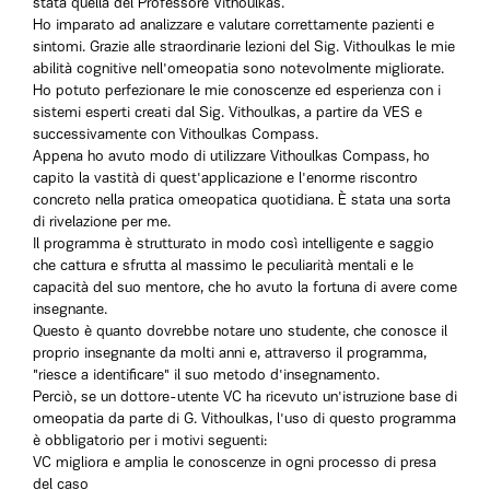
stata quella del Professore Vithoulkas.
Ho imparato ad analizzare e valutare correttamente pazienti e
sintomi. Grazie alle straordinarie lezioni del Sig. Vithoulkas le mie
abilità cognitive nell'omeopatia sono notevolmente migliorate.
Ho potuto perfezionare le mie conoscenze ed esperienza con i
sistemi esperti creati dal Sig. Vithoulkas, a partire da VES e
successivamente con Vithoulkas Compass.
Appena ho avuto modo di utilizzare Vithoulkas Compass, ho
capito la vastità di quest'applicazione e l'enorme riscontro
concreto nella pratica omeopatica quotidiana. È stata una sorta
di rivelazione per me.
Il programma è strutturato in modo così intelligente e saggio
che cattura e sfrutta al massimo le peculiarità mentali e le
capacità del suo mentore, che ho avuto la fortuna di avere come
insegnante.
Questo è quanto dovrebbe notare uno studente, che conosce il
proprio insegnante da molti anni e, attraverso il programma,
"riesce a identificare" il suo metodo d'insegnamento.
Perciò, se un dottore-utente VC ha ricevuto un'istruzione base di
omeopatia da parte di G. Vithoulkas, l'uso di questo programma
è obbligatorio per i motivi seguenti:
VC migliora e amplia le conoscenze in ogni processo di presa
del caso