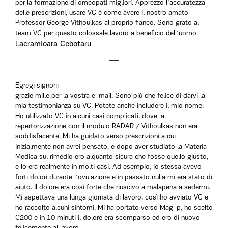
per la formazione di omeopati migliori. Apprezzo l'accuratezza
delle prescrizioni, usare VC è come avere il nostro amato
Professor George Vithoulkas al proprio fianco. Sono grato al
team VC per questo colossale lavoro a beneficio dell'uomo.
Lacramioara Cebotaru
Egregi signori:
grazie mille per la vostra e-mail. Sono più che felice di darvi la
mia testimonianza su VC. Potete anche includere il mio nome.
Ho utilizzato VC in alcuni casi complicati, dove la
repertorizzazione con il modulo RADAR / Vithoulkas non era
soddisfacente. Mi ha guidato verso prescrizioni a cui
inizialmente non avrei pensato, e dopo aver studiato la Materia
Medica sul rimedio ero alquanto sicura che fosse quello giusto,
e lo era realmente in molti casi. Ad esempio, io stessa avevo
forti dolori durante l'ovulazione e in passato nulla mi era stato di
aiuto. Il dolore era così forte che riuscivo a malapena a sedermi.
Mi aspettava una lunga giornata di lavoro, così ho avviato VC e
ho raccolto alcuni sintomi. Mi ha portato verso Mag-p, ho scelto
C200 e in 10 minuti il dolore era scomparso ed ero di nuovo