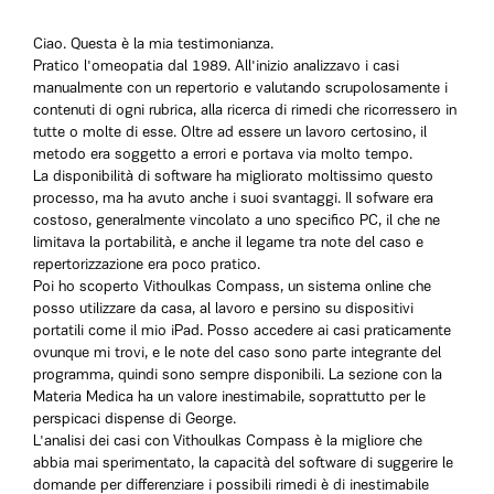
Ciao. Questa è la mia testimonianza.
Pratico l'omeopatia dal 1989. All'inizio analizzavo i casi
manualmente con un repertorio e valutando scrupolosamente i
contenuti di ogni rubrica, alla ricerca di rimedi che ricorressero in
tutte o molte di esse. Oltre ad essere un lavoro certosino, il
metodo era soggetto a errori e portava via molto tempo.
La disponibilità di software ha migliorato moltissimo questo
processo, ma ha avuto anche i suoi svantaggi. Il sofware era
costoso, generalmente vincolato a uno specifico PC, il che ne
limitava la portabilità, e anche il legame tra note del caso e
repertorizzazione era poco pratico.
Poi ho scoperto Vithoulkas Compass, un sistema online che
posso utilizzare da casa, al lavoro e persino su dispositivi
portatili come il mio iPad. Posso accedere ai casi praticamente
ovunque mi trovi, e le note del caso sono parte integrante del
programma, quindi sono sempre disponibili. La sezione con la
Materia Medica ha un valore inestimabile, soprattutto per le
perspicaci dispense di George.
L'analisi dei casi con Vithoulkas Compass è la migliore che
abbia mai sperimentato, la capacità del software di suggerire le
domande per differenziare i possibili rimedi è di inestimabile