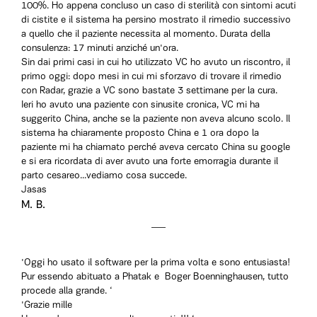
100%. Ho appena concluso un caso di sterilità con sintomi acuti
di cistite e il sistema ha persino mostrato il rimedio successivo
a quello che il paziente necessita al momento. Durata della
consulenza: 17 minuti anziché un'ora.
Sin dai primi casi in cui ho utilizzato VC ho avuto un riscontro, il
primo oggi: dopo mesi in cui mi sforzavo di trovare il rimedio
con Radar, grazie a VC sono bastate 3 settimane per la cura.
Ieri ho avuto una paziente con sinusite cronica, VC mi ha
suggerito China, anche se la paziente non aveva alcuno scolo. Il
sistema ha chiaramente proposto China e 1 ora dopo la
paziente mi ha chiamato perché aveva cercato China su google
e si era ricordata di aver avuto una forte emorragia durante il
parto cesareo...vediamo cosa succede.
Jasas
M. B.
'Oggi ho usato il software per la prima volta e sono entusiasta!
Pur essendo abituato a Phatak e Boger Boenninghausen, tutto
procede alla grande. ‘
'Grazie mille