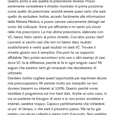
Questo porta a una qualità di prescrizione diversa. Posso
seriamente considerare il rimedio mostrato in prima posizione
come quello da prescrivere, anziché essere quasi certo che sarà
quello da escludere. Inoltre, accedo facilmente alle informazioni
della Materia Medica, e posso cercare velocemente dettagli nel
corso del colloquio. Sono più efficiente e mi sento più sicuro
nelle mie prescrizioni. Le mie ultime prescrizioni, elaborate con
VC, hanno fatto centro al primo rimedio. Cos'altro posso dire?
Lavorerò ai vecchi casi che non mi hanno dato risultati
soddisfacenti e vedrò quali risultati mi darà VC. Trovare il
rimedio giusto non è semplice. Ora però ho un supporto
affidabile. Non potrei raccontarvi solo uno o altri esempi di casi
dove VC fa la differenza, perché la fa in ogni singolo caso! Mi
auguro che saranno tanti gli omeopati che decideranno di
utilizzarlo.
Desidero inoltre cogliere quest'opportunità per esprimere alcune
mie preoccupazioni. Mi sentirei molto più tranquillo se non
dovessi basarmi su internet al 100%. Questo perché vorrei
installare il programma sul mio hard disk. Anche un solo caso, in
cui un paziente ha bisogno di aiuto e io non posso accedere a
internet, sarebbe troppo. Capisco perfettamente che richiederà
un po' di tempo, o che sarà il prossimo passo. Ma ne ho già
parlato con alcuni colleghi e siamo tutti d'accordo. Non sarebbe